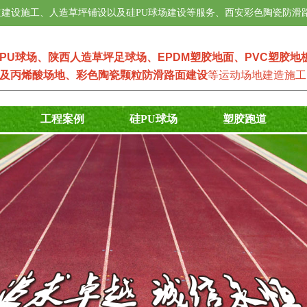
建设施工、人造草坪铺设以及硅PU球场建设等服务、西安彩色陶瓷防滑
PU球场
、
陕西人造草坪足球场
、
EPDM塑
胶地面
、
PVC塑胶地
及
丙烯酸场地
、
彩色陶瓷颗粒防滑路面建设
等运动场地建造施工
工程案例
硅PU球场
塑胶跑道