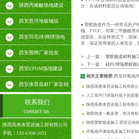
陕西丙烯酸场地建设
分：合成材料面层运动场地》（GB/
西安悬浮地板铺设
● 塑胶跑道作为一种常见的
物、TVOC、邻苯二甲酸酯
西安羽毛球/网球场地
感度高，在这种形式下，国家
求，保证使用者的人身安全，
西安围网厂家批发
上一篇：
塑胶跑道材料施
下一篇：
硅PU球场塑胶跑
西安EPDM场地建设
相关文章推荐:
西安环氧地
西安体育器材厂家直销
陕西禹奥体育设施工程有限公
人工草坪门球场对底子的质量
联系我们
陕西禹奥体育设施工程有限公
contact us
塑胶跑道一般多厚，有没有标
陕西塑胶跑道施工 西安运动场
陕西禹奥体育设施工程有限公司
环氧地坪漆场地及施工时应知
手机：133-6398-2051