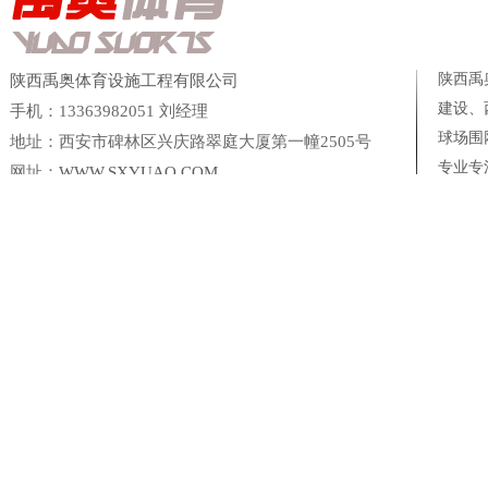
丙烯酸球场材料的分类及特点
陕西西安地区塑胶跑道建设施
陕西禹
陕西禹奥体育设施工程有限公司
塑胶跑道建设施工，包工包料
建设、
手机：13363982051 刘经理
塑胶跑道材料施工注意事项（
球场
围
地址：西安市碑林区兴庆路翠庭大厦第一幢2505号
西安塑胶跑道建设施工丨塑胶
专业专
网址：
WWW.SXYUAO.COM
硅PU球场塑胶跑道材料厂家
EPDM塑胶跑道
西安彩色透水混凝土有哪些特
彩色透水混凝土的应用
彩色透水路面混凝土施工及特
西安学校球场围网建设施工|
陕西省尚典鹿业农业科技开发有限公司
三盛美葵香瓜子
西安十
西安学校球场围网建设施工
台湾银泰PMI 直线导轨西安营销中心
凌科联轴器陕西营销中心
西安工地围网护栏施工
陕西禹奥体育设施工程有限公司
陕西禹奥体育设施工程有限公司【
“新出台的地方标准，让塑胶跑