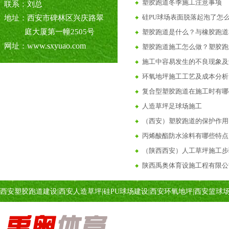
塑胶跑道冬季施工注意事项
联系：刘总
硅PU球场表面脱落起泡了怎
地址：西安市碑林区兴庆路翠
庭大厦第一幢2505号
塑胶跑道是什么？与橡胶跑道
www.sxyuao.com
网址：
塑胶跑道施工怎么做？塑胶跑
施工中容易发生的不良现象及
环氧地坪施工工艺及成本分析
复合型塑胶跑道在施工时有哪
人造草坪足球场施工
（西安）塑胶跑道的保护作用
丙烯酸酯防水涂料有哪些特点
（陕西西安）人工草坪施工步
陕西禹奥体育设施工程有限公司
陕西西安彩色陶瓷颗粒路面施
西安塑胶跑道建设
|
西安人造草坪
|
硅PU球场建设
|
西安环氧地坪
|
西安篮球
西安陕西6步教你学会做透水
丙烯酸球场介绍与详解
塑胶球场施工中碰到下雨天怎