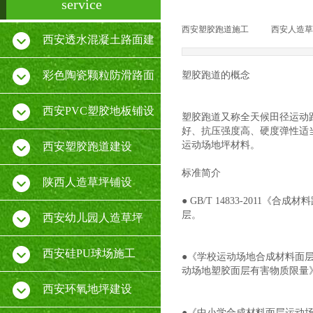
service
西安塑胶跑道施工
|
西安人造草
西安透水混凝土路面建
设
彩色陶瓷颗粒防滑路面
塑胶跑道的概念
施工
西安PVC塑胶地板铺设
塑胶跑道又称全天候田径运动
好、抗压强度高、硬度弹性适
厂家
运动场地坪材料。
西安塑胶跑道建设
标准简介
陕西人造草坪铺设
● GB/T 14833-201
层。
西安幼儿园人造草坪
西安硅PU球场施工
●《学校运动场地合成材料面层有害
动场地塑胶面层有害物质限量》T/3
西安环氧地坪建设
●《中小学合成材料面层运动场地》