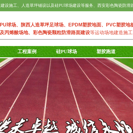
建设施工、人造草坪铺设以及硅PU球场建设等服务、西安彩色陶瓷防滑
PU球场
、
陕西人造草坪足球场
、
EPDM塑
胶地面
、
PVC塑胶地
及
丙烯酸场地
、
彩色陶瓷颗粒防滑路面建设
等运动场地建造施工
工程案例
硅PU球场
塑胶跑道