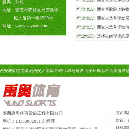
[行业动态]
西安人造草坪类
联系：刘总
[行业动态]
西安塑胶跑道验
地址：西安市碑林区兴庆路翠
庭大厦第一幢2505号
[行业动态]
西安人造草坪发
www.sxyuao.com
网址：
[行业动态]
西安人造草坪如
[行业动态]
选择硅pu球场的
西安塑胶跑道建设
|
西安人造草坪
|
硅PU球场建设
|
西安环氧地坪
|
西安篮球
陕西禹
陕西禹奥体育设施工程有限公司
建设、
手机：13363982051 刘经理
球场
围