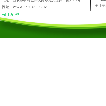
地址：西安市碑林区兴庆路翠庭大厦第一幢2505号
专业专
网址：
WWW.SXYUAO.COM
陕西省尚典鹿业农业科技开发有限公司
三盛美葵香瓜子
西安十
台湾银泰PMI 直线导轨西安营销中心
凌科联轴器陕西营销中心
陕西禹奥体育设施工程有限公司
陕西禹奥体育设施工程有限公司【