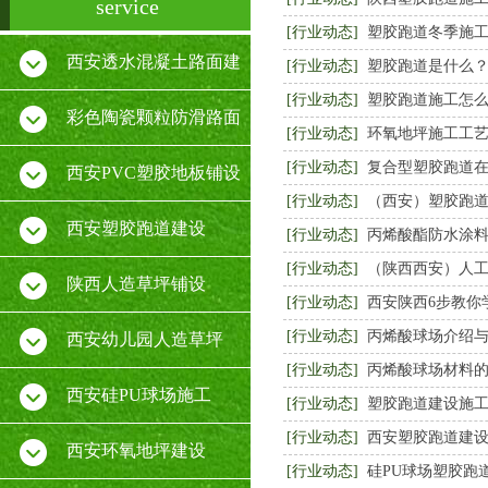
service
[行业动态]
塑胶跑道冬季施
西安透水混凝土路面建
[行业动态]
塑胶跑道是什么
[行业动态]
塑胶跑道施工怎
设
彩色陶瓷颗粒防滑路面
[行业动态]
环氧地坪施工工
[行业动态]
复合型塑胶跑道
施工
西安PVC塑胶地板铺设
[行业动态]
（西安）塑胶跑
厂家
西安塑胶跑道建设
[行业动态]
丙烯酸酯防水涂
[行业动态]
（陕西西安）人
陕西人造草坪铺设
[行业动态]
西安陕西6步教你
[行业动态]
丙烯酸球场介绍
西安幼儿园人造草坪
[行业动态]
丙烯酸球场材料
西安硅PU球场施工
[行业动态]
塑胶跑道建设施
[行业动态]
西安塑胶跑道建
西安环氧地坪建设
[行业动态]
硅PU球场塑胶跑