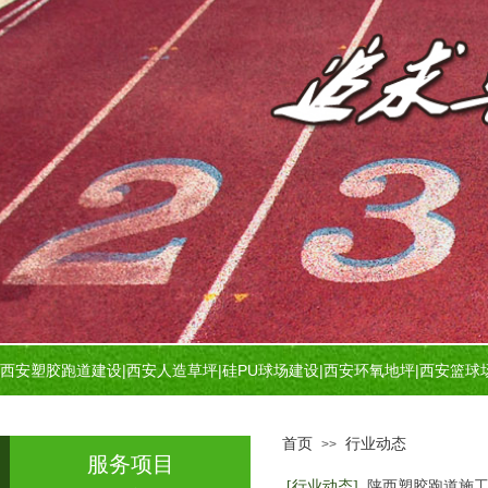
西安塑胶跑道建设
|
西安人造草坪
|
硅PU球场建设
|
西安环氧地坪
|
西安篮球
首页
行业动态
>>
服务项目
[行业动态]
陕西塑胶跑道施工