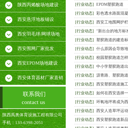
陕西丙烯酸场地建设
[行业动态]
EPDM塑胶跑道
[行业动态]
彩色透水路面混
西安悬浮地板铺设
[行业动态]
西安工地围网护
[行业动态]
“新出台的地方标
西安羽毛球/网球场地
[行业动态]
塑胶跑道的建造
西安围网厂家批发
[行业动态]
什么原因会导致
[行业动态]
校园塑胶跑道怎
西安EPDM场地建设
[行业动态]
中小学塑胶跑道出
[行业动态]
沥青路、塑胶跑
西安体育器材厂家直销
[行业动态]
西安塑胶跑道施工
联系我们
[行业动态]
如何在西安选择
contact us
[行业动态]
环氧地坪将成为
[行业动态]
西安人造草坪运
陕西禹奥体育设施工程有限公司
[行业动态]
西安塑胶跑道新
手机：133-6398-2051