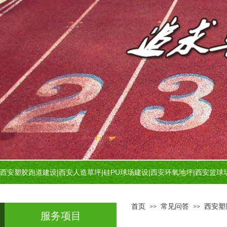
西安塑胶跑道建设
|
西安人造草坪
|
硅PU球场建设
|
西安环氧地坪
|
西安篮球
首页
常见问答
西安塑
>>
>>
服务项目