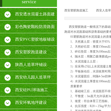
service
西安塑胶跑道施工
|
西安人造草
西安透水混凝土路面建
设
彩色陶瓷颗粒防滑路面
西安塑胶跑道一般情况下的基础地
跑道对水泥面基础和沥青基础的要
01塑胶跑道对水泥混凝土的质
施工
西安PVC塑胶地板铺设
1、天然素土层：密度大于95%，含
2、天然砂石层：厚度150mm左右
厂家
西安塑胶跑道建设
3、碎石垫层：厚度为100mm左右
4、隔水层：用聚乙吸薄膜或pvc加
5、水泥混凝土土层：
陕西人造草坪铺设
1）应采用c25以上水泥混凝土整
2）平板振动后，水泥收浆时用
3）水泥凝固后，间隔4-5m切伸缩缝
西安幼儿园人造草坪
4）水泥混凝土厚度在100mm左
质量要求
西安硅PU球场施工
1、基础竣工后，水泥面层不得太
2、平整度：3m直尺允许误差3
3、坡度：符合体育工艺指标。
西安环氧地坪建设
4、抗压强度：R20＞25kg/平方厘