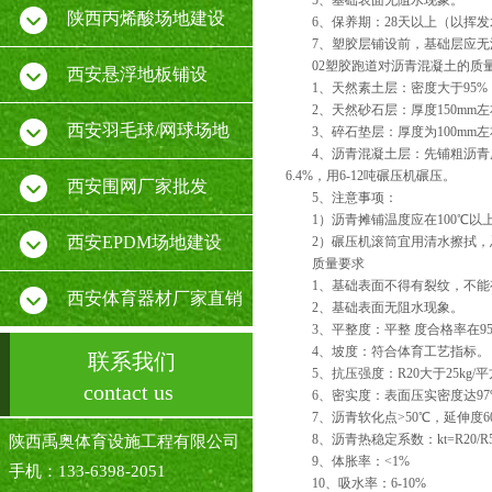
5、基础表面无阻水现象。
陕西丙烯酸场地建设
6、保养期：28天以上（以挥发
7、塑胶层铺设前，基础层应无
02塑胶跑道对沥青混凝土的质
西安悬浮地板铺设
1、天然素土层：密度大于95%，含
2、天然砂石层：厚度150mm左右
西安羽毛球/网球场地
3、碎石垫层：厚度为100mm左右
4、沥青混凝土层：先铺粗沥青层，厚度4
6.4%，用6-12吨碾压机碾压。
西安围网厂家批发
5、注意事项：
1）沥青摊铺温度应在100℃以上
西安EPDM场地建设
2）碾压机滚筒宜用清水擦拭，忌
质量要求
1、基础表面不得有裂纹，不能有
西安体育器材厂家直销
2、基础表面无阻水现象。
3、平整度：平整 度合格率在95
4、坡度：符合体育工艺指标。
联系我们
5、抗压强度：R20大于25kg/平方
contact us
6、密实度：表面压实密度达97%以
7、沥青软化点>50℃，延伸度60cm
8、沥青热稳定系数：kt=R20/R50≤
陕西禹奥体育设施工程有限公司
9、体胀率：<1%
手机：133-6398-2051
10、吸水率：6-10%