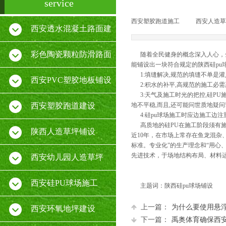
service
西安塑胶跑道施工
|
西安人造草
西安透水混凝土路面建
设
彩色陶瓷颗粒防滑路面
随着全民健身的概念深入人心，全
能铺设出一块符合规定的陕西硅pu
1:填缝解决,规范的填缝不单是
施工
西安PVC塑胶地板铺设
2:积水的补平,高规范的施工必
3:天气及施工时光的把控,硅P
厂家
西安塑胶跑道建设
地不平稳,而且,还可能问世质地疑问
4:硅pu球场施工时应边施工边
高质地的硅PU在施工阶段须有
陕西人造草坪铺设
近10年，在市场上常存在鱼龙混杂
标准。专业化”的生产理念和“用心
先进技术，于场地结构布局、材料
西安幼儿园人造草坪
西安硅PU球场施工
主题词：陕西硅pu球场铺设
上一篇：
为什么要使用悬
西安环氧地坪建设
下一篇：
禹奥体育确保西