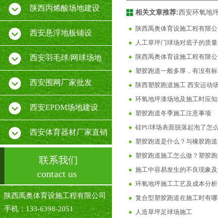
陕西丙烯酸场地建设
相关文章推荐:
西安环氧地
陕西禹奥体育设施工程有限公
西安悬浮地板铺设
人工草坪门球场对底子的质量
陕西禹奥体育设施工程有限公
西安羽毛球/网球场地
塑胶跑道一般多厚，有没有标
西安围网厂家批发
陕西塑胶跑道施工 西安运动场
环氧地坪漆场地及施工时应知
西安EPDM场地建设
塑胶跑道冬季施工注意事项
硅PU球场表面脱落起泡了怎
西安体育器材厂家直销
塑胶跑道是什么？与橡胶跑道
塑胶跑道施工怎么做？塑胶跑
联系我们
施工中容易发生的不良现象及
contact us
环氧地坪施工工艺及成本分析
陕西禹奥体育设施工程有限公司
复合型塑胶跑道在施工时有哪
手机：133-6398-2051
人造草坪足球场施工