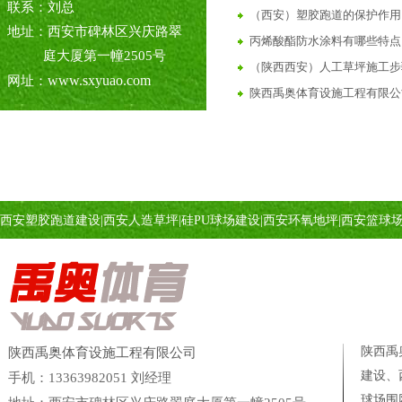
联系：刘总
（西安）塑胶跑道的保护作用
地址：西安市碑林区兴庆路翠
丙烯酸酯防水涂料有哪些特点
庭大厦第一幢2505号
（陕西西安）人工草坪施工步
www.sxyuao.com
网址：
陕西禹奥体育设施工程有限公司
陕西西安彩色陶瓷颗粒路面施
西安陕西6步教你学会做透水
丙烯酸球场介绍与详解
塑胶球场施工中碰到下雨天怎
西安塑胶跑道建设
|
西安人造草坪
|
硅PU球场建设
|
西安环氧地坪
|
西安篮球
丙烯酸球场材料的分类及特点
陕西西安地区塑胶跑道建设施
塑胶跑道建设施工，包工包料
塑胶跑道材料施工注意事项（
西安塑胶跑道建设施工丨塑胶
陕西禹
陕西禹奥体育设施工程有限公司
硅PU球场塑胶跑道材料厂家
建设、
手机：13363982051 刘经理
EPDM塑胶跑道
球场
围