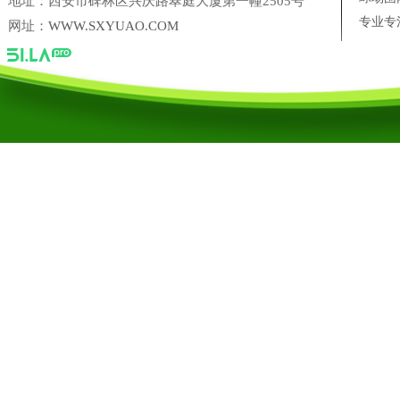
地址：西安市碑林区兴庆路翠庭大厦第一幢2505号
西安彩色透水混凝土有哪些特
专业专
网址：
WWW.SXYUAO.COM
彩色透水混凝土的应用
彩色透水路面混凝土施工及特
西安学校球场围网建设施工|
西安学校球场围网建设施工
西安工地围网护栏施工
“新出台的地方标准，让塑胶跑
陕西省尚典鹿业农业科技开发有限公司
三盛美葵香瓜子
西安十
台湾银泰PMI 直线导轨西安营销中心
凌科联轴器陕西营销中心
陕西禹奥体育设施工程有限公司
陕西禹奥体育设施工程有限公司【