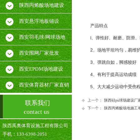
陕西丙烯酸场地建设
西安悬浮地板铺设
产品特点
西安羽毛球/网球场地
l、弹性好、耐磨、防滑
2、场地平坦均匀，易维
西安围网厂家批发
3、弹跳自如，脚感较好
西安EPDM场地建设
4、有利于提高运动成绩
西安体育器材厂家直销
5、大大减少运动中受伤
上一个：
陕西硅pu球场建设厂
联系我们
下一个：
陕西丙烯酸场地施工
contact us
陕西禹奥体育设施工程有限公司
手机：133-6398-2051