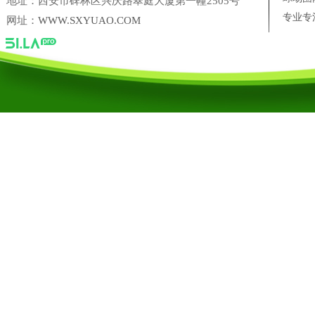
地址：西安市碑林区兴庆路翠庭大厦第一幢2505号
专业专
网址：
WWW.SXYUAO.COM
陕西省尚典鹿业农业科技开发有限公司
三盛美葵香瓜子
西安十
台湾银泰PMI 直线导轨西安营销中心
凌科联轴器陕西营销中心
陕西禹奥体育设施工程有限公司
陕西禹奥体育设施工程有限公司【