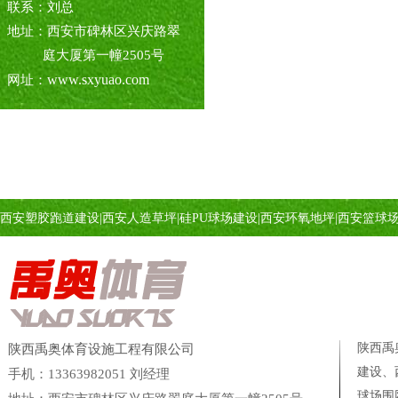
联系：刘总
地址：西安市碑林区兴庆路翠
庭大厦第一幢2505号
www.sxyuao.com
网址：
西安塑胶跑道建设
|
西安人造草坪
|
硅PU球场建设
|
西安环氧地坪
|
西安篮球
陕西禹
陕西禹奥体育设施工程有限公司
建设、
手机：13363982051 刘经理
球场
围