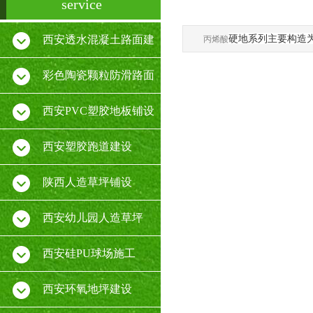
service
硬地系列主要构造
西安透水混凝土路面建
丙烯酸
设
彩色陶瓷颗粒防滑路面
施工
西安PVC塑胶地板铺设
厂家
西安塑胶跑道建设
陕西人造草坪铺设
西安幼儿园人造草坪
西安硅PU球场施工
西安环氧地坪建设