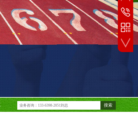
24小时
133-6398
业务微信扫一扫
工
搜索