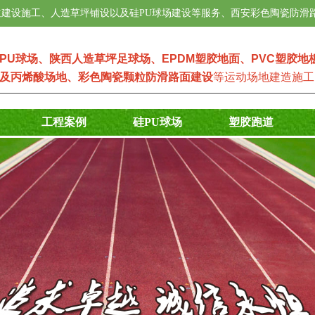
建设施工、人造草坪铺设以及硅PU球场建设等服务、西安彩色陶瓷防滑
PU球场
、
陕西人造草坪足球场
、
EPDM塑
胶地面
、
PVC塑胶地
及
丙烯酸场地
、
彩色陶瓷颗粒防滑路面建设
等运动场地建造施工
工程案例
硅PU球场
塑胶跑道