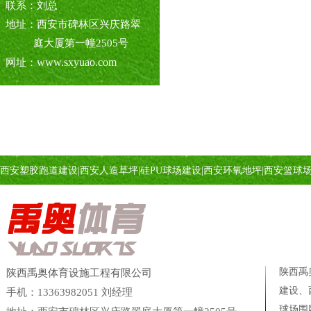
联系：刘总
地址：西安市碑林区兴庆路翠
庭大厦第一幢2505号
www.sxyuao.com
网址：
西安塑胶跑道建设
|
西安人造草坪
|
硅PU球场建设
|
西安环氧地坪
|
西安篮球
陕西禹
陕西禹奥体育设施工程有限公司
建设、
手机：13363982051 刘经理
球场
围