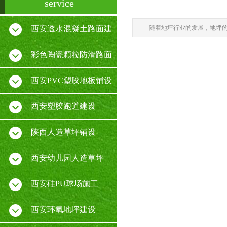
service
西安透水混凝土路面建
随着地坪行业的发展，地坪
设
彩色陶瓷颗粒防滑路面
施工
西安PVC塑胶地板铺设
厂家
西安塑胶跑道建设
陕西人造草坪铺设
西安幼儿园人造草坪
西安硅PU球场施工
西安环氧地坪建设