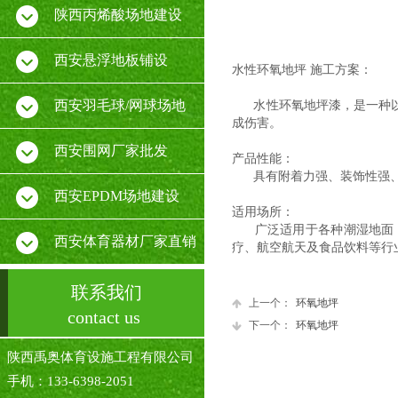
陕西丙烯酸场地建设
西安悬浮地板铺设
水性环氧地坪 施工方案：
西安羽毛球/网球场地
水性环氧地坪漆，是一种
成伤害。
西安围网厂家批发
产品性能：
具有附着力强、装饰性强
西安EPDM场地建设
适用场所：
广泛适用于各种潮湿地面
西安体育器材厂家直销
疗、航空航天及食品饮料等行
联系我们
上一个：
环氧地坪
contact us
下一个：
环氧地坪
陕西禹奥体育设施工程有限公司
手机：133-6398-2051