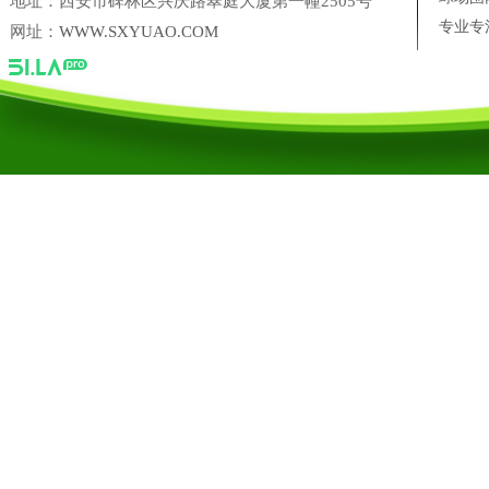
地址：西安市碑林区兴庆路翠庭大厦第一幢2505号
专业专
网址：
WWW.SXYUAO.COM
陕西省尚典鹿业农业科技开发有限公司
三盛美葵香瓜子
西安十
台湾银泰PMI 直线导轨西安营销中心
凌科联轴器陕西营销中心
陕西禹奥体育设施工程有限公司
陕西禹奥体育设施工程有限公司【